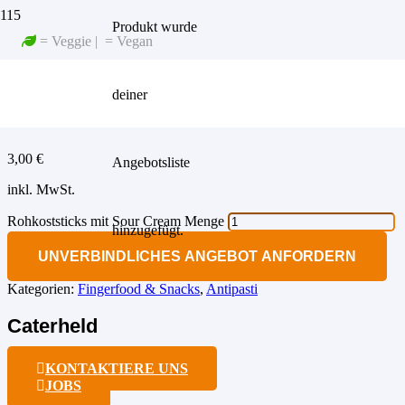
Produkt
wurde
Startseite
/
Food
/
Fingerfood & Snacks
/ Rohkoststicks mit Sour
= Veggie |
= Vegan
Cream
ROHKOSTSTICKS MIT SOUR
deiner
CREAM
3,00
€
Angebotsliste
inkl. MwSt.
Rohkoststicks mit Sour Cream Menge
hinzugefügt.
UNVERBINDLICHES ANGEBOT ANFORDERN
Kategorien:
Fingerfood & Snacks
,
Antipasti
Caterheld
KONTAKTIERE UNS
JOBS