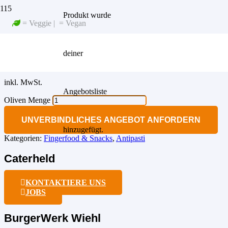
Produkt
wurde
Startseite
/
Food
/
Fingerfood & Snacks
/ Oliven
= Veggie |
= Vegan
OLIVEN
deiner
3,00
€
inkl. MwSt.
Angebotsliste
Oliven Menge
UNVERBINDLICHES ANGEBOT ANFORDERN
hinzugefügt.
Kategorien:
Fingerfood & Snacks
,
Antipasti
Caterheld
KONTAKTIERE UNS
JOBS
BurgerWerk Wiehl